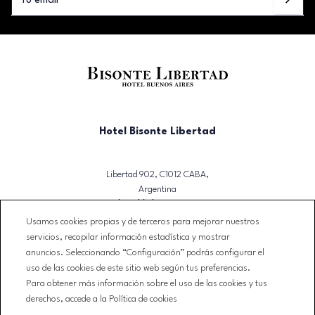
Hotel Bisonte Libertad
Libertad 902, C1012 CABA,
Argentina
T. (+54)(11) 3723-2500
Usamos cookies propias y de terceros para mejorar nuestros
reservas@bisontelibertad.com
servicios, recopilar información estadística y mostrar
anuncios. Seleccionando “Configuración” podrás configurar el
NEWSLETTER
uso de las cookies de este sitio web según tus preferencias.
CONTACTO
Para obtener más información sobre el uso de las cookies y tus
CONDICIONES DE RESERVA
derechos, accede a la Política de cookies
AVISO LEGAL