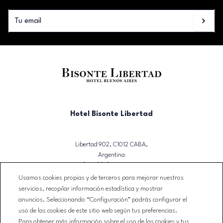
Hotel Bisonte Libertad
Libertad 902, C1012 CABA,
Argentina
T. (+54)(11) 3723-2500
Usamos cookies propias y de terceros para mejorar nuestros
reservas@bisontelibertad.com
servicios, recopilar información estadística y mostrar
anuncios. Seleccionando “Configuración” podrás configurar el
NEWSLETTER
uso de las cookies de este sitio web según tus preferencias.
CONTACTO
Para obtener más información sobre el uso de las cookies y tus