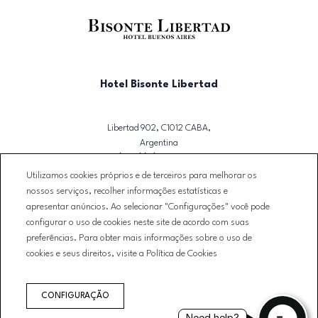
Hotel Bisonte Libertad
Libertad 902, C1012 CABA,
Argentina
T. (+54)(11) 3723-2500
Utilizamos cookies próprios e de terceiros para melhorar os
reservas@bisontelibertad.com
nossos serviços, recolher informações estatísticas e
apresentar anúncios. Ao selecionar "Configurações" você pode
NEWSLETTER
configurar o uso de cookies neste site de acordo com suas
CONTATO
preferências. Para obter mais informações sobre o uso de
CONDIÇÕES DE RESERVA
cookies e seus direitos, visite a Política de Cookies
AVISO LEGAL
POLÍTICA DE PRIVACIDADE
CONFIGURAÇÃO
POLÍTICA DE COOKIES
Need help?