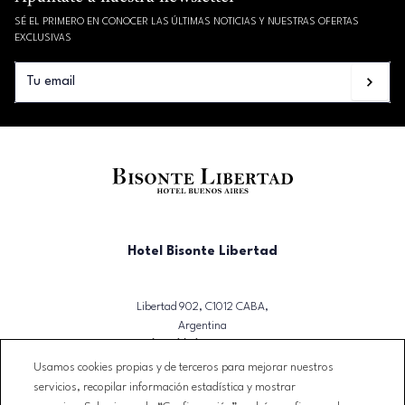
SÉ EL PRIMERO EN CONOCER LAS ÚLTIMAS NOTICIAS Y NUESTRAS OFERTAS
EXCLUSIVAS
Hotel Bisonte Libertad
Libertad 902, C1012 CABA,
Argentina
T. (+54)(11) 3723-2500
Usamos cookies propias y de terceros para mejorar nuestros
reservas@bisontelibertad.com
servicios, recopilar información estadística y mostrar