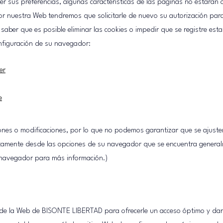
us preferencias, algunas características de las páginas no estarán op
nuestra Web tendremos que solicitarle de nuevo su autorización para e
saber que es posible eliminar las cookies o impedir que se registre es
nfiguración de su navegador:
er
e
ones o modificaciones, por lo que no podemos garantizar que se ajust
ctamente desde las opciones de su navegador que se encuentra general
u navegador para más información.)
 de la Web de BISONTE LIBERTAD para ofrecerle un acceso óptimo y darl