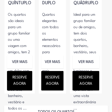
QUÍNTUPLO
DUPLO
QUÁDRUPLO
Os quartos
Quartos
Ideal para um
são ideais
elegantes
grupo familiar
para um
com todos
ou de amigos,
grupo familiar
os
tem dois
ou uma
elementos
quartos,
viagem com
necessários
banheiro,
amigos, tem 2
para
vestiário, seus
quartos
oferecer a
quartos são
VER MAIS
VER MAIS
VER MAIS
confortáveis,
estadia
amplos,
um deles com
mais
luminosos e
vista para a
confortável.
confortáveis,
RESERVE
RESERVE
RESERVE
Plaza
um dos
AGORA
AGORA
AGORA
Libertad,
quartos tem
banheiro,
uma vista
vestiário e
extraordinária
todos os ...
...