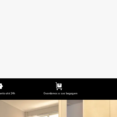
nto até 24h
Guardamos a sua bagagem