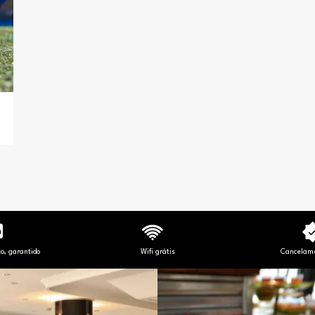
o, garantido
Wifi grátis
Cancelame